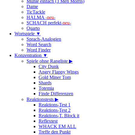
Mühle einfach (3 Men Morris)
Dame
TicTackle
HALMA
-neu-
SCHACH perfekt
-neu-
Quarto
Wortspiele ▼
Sprach-Analogien
Word Search
Word Finder
Konzentration ▼
Spiele ohne Rangliste ▶
City Dunk
Angry Flappy Wings
Gold Miner Tom
Shards
Totemia
Finde Differenzen
Reaktionstests ▶
Reaktions-Test 1
Reaktions-Test 2
Reaktions-T. Block it
Reflextest
WHACK EM ALL
Treffe den Punkt