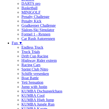
DARTS pro
Basketball
MINIGOLF
Penalty Challenge
Penalty Kick
Goalkeeper Challenge
Slalom-Ski Simulator
Formel 1 - Rennen
Car Rush Autorennen
Fun ▼
Endless Truck
Truck Trials
Drift Cup Racing
Highway Rider extrem
Racing Cars
Sprint Club Nitro
Schiffe versenken
Boat Battle
Yeti Sensation
Jump with Justin
KUMBA Dschungelchaos
KUMBA Cool
KUMBA High Jump
KUMBA Jungle Run
KUMBA Karate