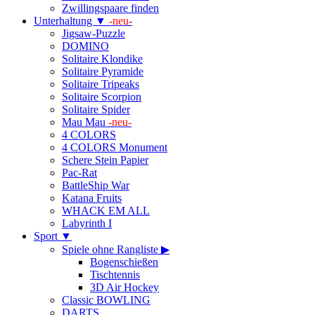
Zwillingspaare finden
Unterhaltung ▼
-neu-
Jigsaw-Puzzle
DOMINO
Solitaire Klondike
Solitaire Pyramide
Solitaire Tripeaks
Solitaire Scorpion
Solitaire Spider
Mau Mau
-neu-
4 COLORS
4 COLORS Monument
Schere Stein Papier
Pac-Rat
BattleShip War
Katana Fruits
WHACK EM ALL
Labyrinth I
Sport ▼
Spiele ohne Rangliste ▶
Bogenschießen
Tischtennis
3D Air Hockey
Classic BOWLING
DARTS