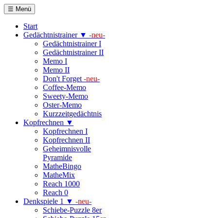
☰ Menü
Start
Gedächtnistrainer ▼
-neu-
Gedächtnistrainer I
Gedächtnistrainer II
Memo I
Memo II
Don't Forget
-neu-
Coffee-Memo
Sweety-Memo
Oster-Memo
Kurzzeitgedächtnis
Kopfrechnen ▼
Kopfrechnen I
Kopfrechnen II
Geheimnisvolle
Pyramide
MatheBingo
MatheMix
Reach 1000
Reach 0
Denkspiele 1 ▼
-neu-
Schiebe-Puzzle 8er