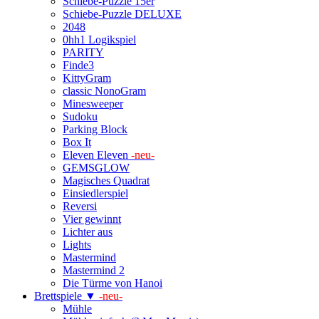
Schiebe-Puzzle 15er
Schiebe-Puzzle DELUXE
2048
0hh1 Logikspiel
PARITY
Finde3
KittyGram
classic NonoGram
Minesweeper
Sudoku
Parking Block
Box It
Eleven Eleven
-neu-
GEMSGLOW
Magisches Quadrat
Einsiedlerspiel
Reversi
Vier gewinnt
Lichter aus
Lights
Mastermind
Mastermind 2
Die Türme von Hanoi
Brettspiele ▼
-neu-
Mühle