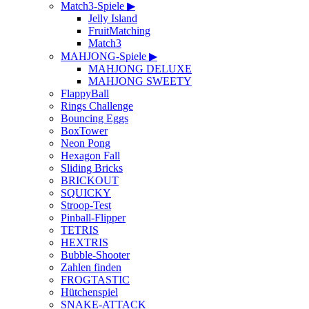
Match3-Spiele ▶
Jelly Island
FruitMatching
Match3
MAHJONG-Spiele ▶
MAHJONG DELUXE
MAHJONG SWEETY
FlappyBall
Rings Challenge
Bouncing Eggs
BoxTower
Neon Pong
Hexagon Fall
Sliding Bricks
BRICKOUT
SQUICKY
Stroop-Test
Pinball-Flipper
TETRIS
HEXTRIS
Bubble-Shooter
Zahlen finden
FROGTASTIC
Hütchenspiel
SNAKE-ATTACK