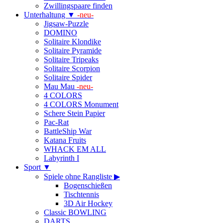
Zwillingspaare finden
Unterhaltung ▼
-neu-
Jigsaw-Puzzle
DOMINO
Solitaire Klondike
Solitaire Pyramide
Solitaire Tripeaks
Solitaire Scorpion
Solitaire Spider
Mau Mau
-neu-
4 COLORS
4 COLORS Monument
Schere Stein Papier
Pac-Rat
BattleShip War
Katana Fruits
WHACK EM ALL
Labyrinth I
Sport ▼
Spiele ohne Rangliste ▶
Bogenschießen
Tischtennis
3D Air Hockey
Classic BOWLING
DARTS