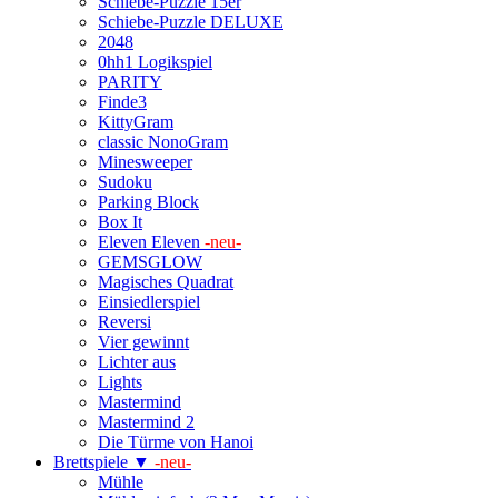
Schiebe-Puzzle 15er
Schiebe-Puzzle DELUXE
2048
0hh1 Logikspiel
PARITY
Finde3
KittyGram
classic NonoGram
Minesweeper
Sudoku
Parking Block
Box It
Eleven Eleven
-neu-
GEMSGLOW
Magisches Quadrat
Einsiedlerspiel
Reversi
Vier gewinnt
Lichter aus
Lights
Mastermind
Mastermind 2
Die Türme von Hanoi
Brettspiele ▼
-neu-
Mühle