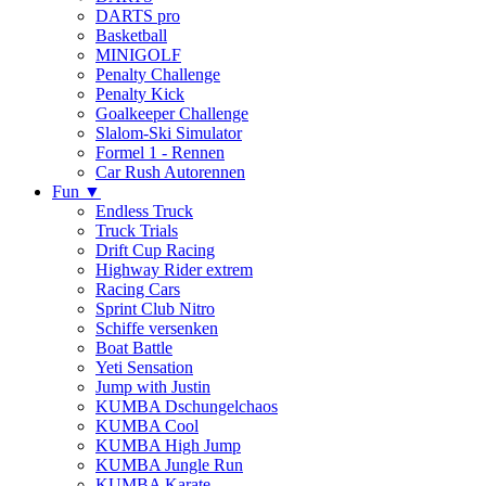
DARTS pro
Basketball
MINIGOLF
Penalty Challenge
Penalty Kick
Goalkeeper Challenge
Slalom-Ski Simulator
Formel 1 - Rennen
Car Rush Autorennen
Fun ▼
Endless Truck
Truck Trials
Drift Cup Racing
Highway Rider extrem
Racing Cars
Sprint Club Nitro
Schiffe versenken
Boat Battle
Yeti Sensation
Jump with Justin
KUMBA Dschungelchaos
KUMBA Cool
KUMBA High Jump
KUMBA Jungle Run
KUMBA Karate