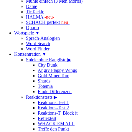
Mühle einfach (3 Men Morris)
Dame
TicTackle
HALMA
-neu-
SCHACH perfekt
-neu-
Quarto
Wortspiele ▼
Sprach-Analogien
Word Search
Word Finder
Konzentration ▼
Spiele ohne Rangliste ▶
City Dunk
Angry Flappy Wings
Gold Miner Tom
Shards
Totemia
Finde Differenzen
Reaktionstests ▶
Reaktions-Test 1
Reaktions-Test 2
Reaktions-T. Block it
Reflextest
WHACK EM ALL
Treffe den Punkt