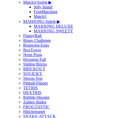
Match3-Spiele ▶
Jelly Island
FruitMatching
Match3
MAHJONG-Spiele ▶
MAHJONG DELUXE
MAHJONG SWEETY
FlappyBall
Rings Challenge
Bouncing Eggs
BoxTower
Neon Pong
Hexagon Fall
Sliding Bricks
BRICKOUT
SQUICKY
Stroop-Test
Pinball-Flipper
TETRIS
HEXTRIS
Bubble-Shooter
Zahlen finden
FROGTASTIC
Hütchenspiel
SNAKE-ATTACK