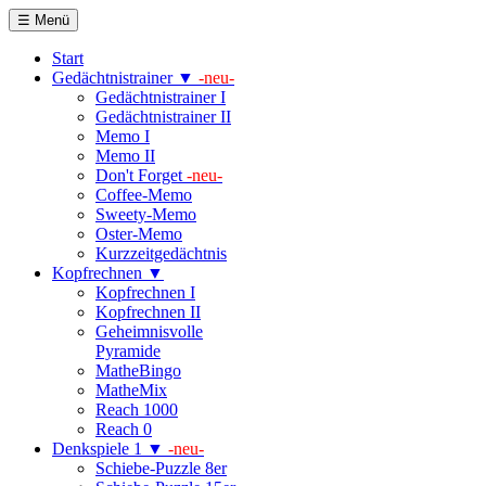
☰ Menü
Start
Gedächtnistrainer ▼
-neu-
Gedächtnistrainer I
Gedächtnistrainer II
Memo I
Memo II
Don't Forget
-neu-
Coffee-Memo
Sweety-Memo
Oster-Memo
Kurzzeitgedächtnis
Kopfrechnen ▼
Kopfrechnen I
Kopfrechnen II
Geheimnisvolle
Pyramide
MatheBingo
MatheMix
Reach 1000
Reach 0
Denkspiele 1 ▼
-neu-
Schiebe-Puzzle 8er