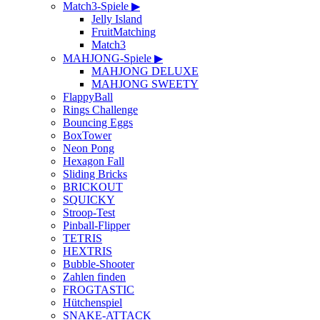
Match3-Spiele ▶
Jelly Island
FruitMatching
Match3
MAHJONG-Spiele ▶
MAHJONG DELUXE
MAHJONG SWEETY
FlappyBall
Rings Challenge
Bouncing Eggs
BoxTower
Neon Pong
Hexagon Fall
Sliding Bricks
BRICKOUT
SQUICKY
Stroop-Test
Pinball-Flipper
TETRIS
HEXTRIS
Bubble-Shooter
Zahlen finden
FROGTASTIC
Hütchenspiel
SNAKE-ATTACK