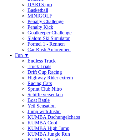
DARTS pro
Basketball
MINIGOLF
Penalty Challenge
Penalty Kick
Goalkeeper Challenge
Slalom-Ski Simulator
Formel 1 - Rennen
Car Rush Autorennen
Fun ▼
Endless Truck
Truck Trials
Drift Cup Racing
Highway Rider extrem
Racing Cars
Sprint Club Nitro
Schiffe versenken
Boat Battle
Yeti Sensation
Jump with Justin
KUMBA Dschungelchaos
KUMBA Cool
KUMBA High Jump
KUMBA Jungle Run
KUMBA Karate