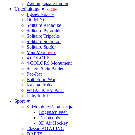
Zwillingspaare finden
Unterhaltung ▼
-neu-
Jigsaw-Puzzle
DOMINO
Solitaire Klondike
Solitaire Pyramide
Solitaire Tripeaks
Solitaire Scorpion
Solitaire Spider
Mau Mau
-neu-
4 COLORS
4 COLORS Monument
Schere Stein Papier
Pac-Rat
BattleShip War
Katana Fruits
WHACK EM ALL
Labyrinth I
Sport ▼
Spiele ohne Rangliste ▶
Bogenschießen
Tischtennis
3D Air Hockey
Classic BOWLING
DARTS