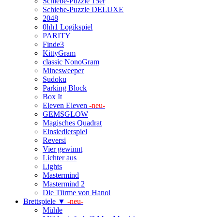
Schiebe-Puzzle 15er
Schiebe-Puzzle DELUXE
2048
0hh1 Logikspiel
PARITY
Finde3
KittyGram
classic NonoGram
Minesweeper
Sudoku
Parking Block
Box It
Eleven Eleven
-neu-
GEMSGLOW
Magisches Quadrat
Einsiedlerspiel
Reversi
Vier gewinnt
Lichter aus
Lights
Mastermind
Mastermind 2
Die Türme von Hanoi
Brettspiele ▼
-neu-
Mühle