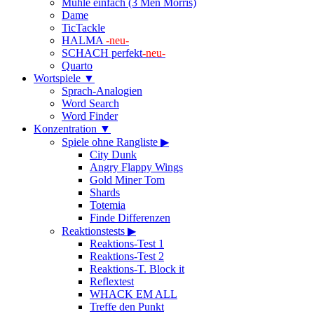
Mühle einfach (3 Men Morris)
Dame
TicTackle
HALMA
-neu-
SCHACH perfekt
-neu-
Quarto
Wortspiele ▼
Sprach-Analogien
Word Search
Word Finder
Konzentration ▼
Spiele ohne Rangliste ▶
City Dunk
Angry Flappy Wings
Gold Miner Tom
Shards
Totemia
Finde Differenzen
Reaktionstests ▶
Reaktions-Test 1
Reaktions-Test 2
Reaktions-T. Block it
Reflextest
WHACK EM ALL
Treffe den Punkt