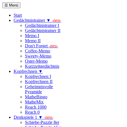
☰ Menü
Start
Gedächtnistrainer ▼
-neu-
Gedächtnistrainer I
Gedächtnistrainer II
Memo I
Memo II
Don't Forget
-neu-
Coffee-Memo
Sweety-Memo
Oster-Memo
Kurzzeitgedächtnis
Kopfrechnen ▼
Kopfrechnen I
Kopfrechnen II
Geheimnisvolle
Pyramide
MatheBingo
MatheMix
Reach 1000
Reach 0
Denkspiele 1 ▼
-neu-
Schiebe-Puzzle 8er