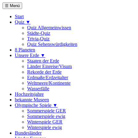
☰ Menü
Start
Quiz ▼
Quiz Allgemeinwissen
Städte-Quiz
Trivia-Quiz
Quiz Sehenswürdigkeiten
8 Planeten
Unsere Erde ▼
Staaten der Erde
Länder Einreise/Visum
Rekorde der Erde
Erdmaße/Erdzeitalter
Weltmeere/Kontinente
Wasserfälle
Hochzeitsjahre
bekannte Museen
Olympische Spiele ▼
Sommerspiele GER
Sommerspiele ewig
Winterspiele GER
Winterspiele ewig
Bundesländer