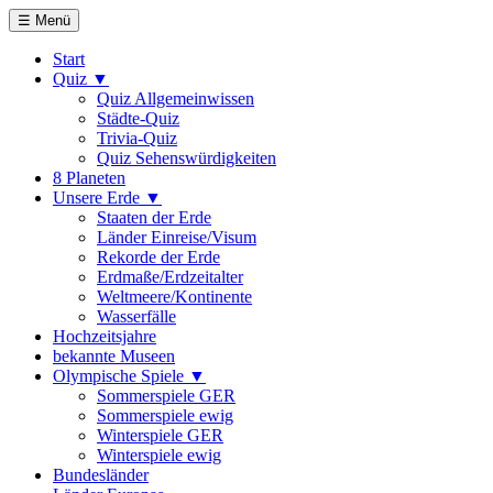
☰ Menü
Start
Quiz ▼
Quiz Allgemeinwissen
Städte-Quiz
Trivia-Quiz
Quiz Sehenswürdigkeiten
8 Planeten
Unsere Erde ▼
Staaten der Erde
Länder Einreise/Visum
Rekorde der Erde
Erdmaße/Erdzeitalter
Weltmeere/Kontinente
Wasserfälle
Hochzeitsjahre
bekannte Museen
Olympische Spiele ▼
Sommerspiele GER
Sommerspiele ewig
Winterspiele GER
Winterspiele ewig
Bundesländer