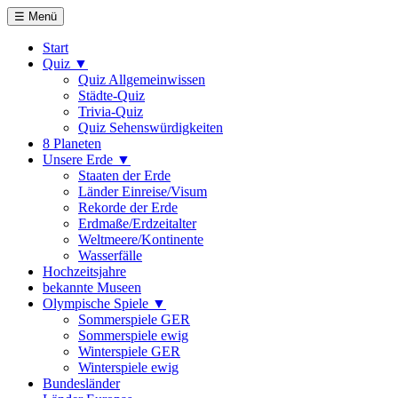
☰ Menü
Start
Quiz ▼
Quiz Allgemeinwissen
Städte-Quiz
Trivia-Quiz
Quiz Sehenswürdigkeiten
8 Planeten
Unsere Erde ▼
Staaten der Erde
Länder Einreise/Visum
Rekorde der Erde
Erdmaße/Erdzeitalter
Weltmeere/Kontinente
Wasserfälle
Hochzeitsjahre
bekannte Museen
Olympische Spiele ▼
Sommerspiele GER
Sommerspiele ewig
Winterspiele GER
Winterspiele ewig
Bundesländer