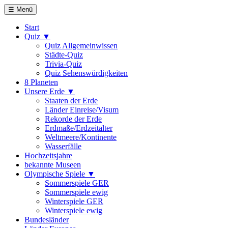
☰ Menü
Start
Quiz ▼
Quiz Allgemeinwissen
Städte-Quiz
Trivia-Quiz
Quiz Sehenswürdigkeiten
8 Planeten
Unsere Erde ▼
Staaten der Erde
Länder Einreise/Visum
Rekorde der Erde
Erdmaße/Erdzeitalter
Weltmeere/Kontinente
Wasserfälle
Hochzeitsjahre
bekannte Museen
Olympische Spiele ▼
Sommerspiele GER
Sommerspiele ewig
Winterspiele GER
Winterspiele ewig
Bundesländer