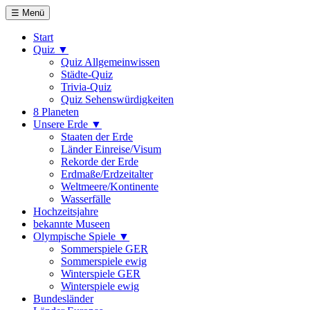
☰ Menü
Start
Quiz ▼
Quiz Allgemeinwissen
Städte-Quiz
Trivia-Quiz
Quiz Sehenswürdigkeiten
8 Planeten
Unsere Erde ▼
Staaten der Erde
Länder Einreise/Visum
Rekorde der Erde
Erdmaße/Erdzeitalter
Weltmeere/Kontinente
Wasserfälle
Hochzeitsjahre
bekannte Museen
Olympische Spiele ▼
Sommerspiele GER
Sommerspiele ewig
Winterspiele GER
Winterspiele ewig
Bundesländer