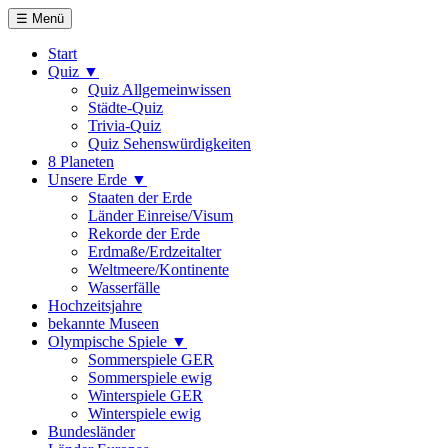
☰ Menü
Start
Quiz ▼
Quiz Allgemeinwissen
Städte-Quiz
Trivia-Quiz
Quiz Sehenswürdigkeiten
8 Planeten
Unsere Erde ▼
Staaten der Erde
Länder Einreise/Visum
Rekorde der Erde
Erdmaße/Erdzeitalter
Weltmeere/Kontinente
Wasserfälle
Hochzeitsjahre
bekannte Museen
Olympische Spiele ▼
Sommerspiele GER
Sommerspiele ewig
Winterspiele GER
Winterspiele ewig
Bundesländer