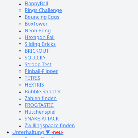
FlappyBall
Rings Challenge
Bouncing Eggs
BoxTower
Neon Pong
Hexagon Fall
Sliding Bricks
BRICKOUT
SQUICKY
Stroop-Test
Pinball-Flipper
TETRIS
HEXTRIS
Bubble-Shooter
Zahlen finden
FROGTASTIC
Hütchenspiel
SNAKE-ATTACK
Zwillingspaare finden
Unterhaltung ▼
-neu-