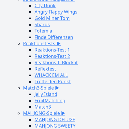
City Dunk
Angry Flappy Wings
Gold Miner Tom
Shards
Totemia
Finde Differenzen
Reaktionstests ▶
Reaktions-Test 1
Reaktions-Test 2
Reaktions-T. Block it
Reflextest
WHACK EM ALL
Treffe den Punkt
Match3-Spiele ▶
Jelly Island
FruitMatching
Match3
MAHJONG-Spiele ▶
MAHJONG DELUXE
MAHJONG SWEETY