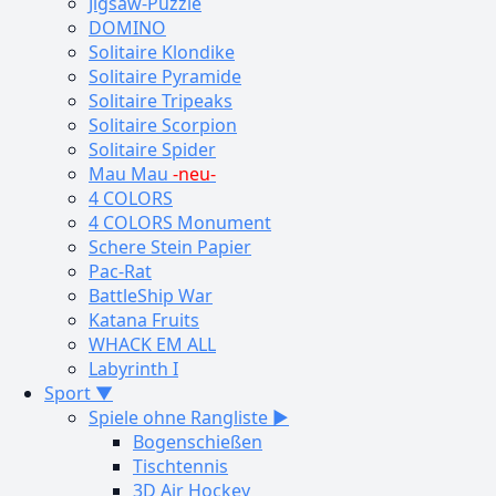
Jigsaw-Puzzle
DOMINO
Solitaire Klondike
Solitaire Pyramide
Solitaire Tripeaks
Solitaire Scorpion
Solitaire Spider
Mau Mau
-neu-
4 COLORS
4 COLORS Monument
Schere Stein Papier
Pac-Rat
BattleShip War
Katana Fruits
WHACK EM ALL
Labyrinth I
Sport ▼
Spiele ohne Rangliste ▶
Bogenschießen
Tischtennis
3D Air Hockey