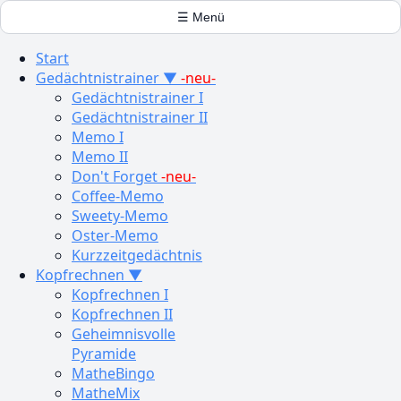
☰ Menü
Start
Gedächtnistrainer ▼
-neu-
Gedächtnistrainer I
Gedächtnistrainer II
Memo I
Memo II
Don't Forget
-neu-
Coffee-Memo
Sweety-Memo
Oster-Memo
Kurzzeitgedächtnis
Kopfrechnen ▼
Kopfrechnen I
Kopfrechnen II
Geheimnisvolle
Pyramide
MatheBingo
MatheMix