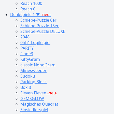
Reach 1000
Reach 0
Denkspiele 1 ▼
-neu-
Schiebe-Puzzle 8er
Schiebe-Puzzle 15er
Schiebe-Puzzle DELUXE
2048
0hh1 Logikspiel
PARITY
Finde3
KittyGram
classic NonoGram
Minesweeper
Sudoku
Parking Block
Box It
Eleven Eleven
-neu-
GEMSGLOW
Magisches Quadrat
Einsiedlerspiel