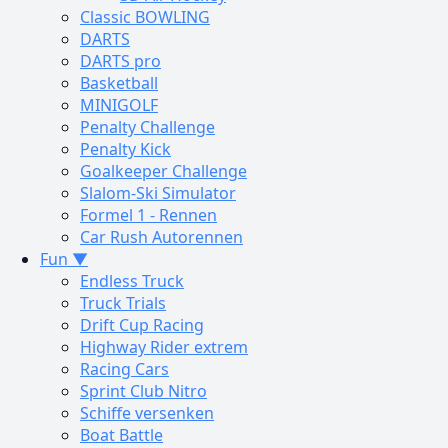
Classic BOWLING
DARTS
DARTS pro
Basketball
MINIGOLF
Penalty Challenge
Penalty Kick
Goalkeeper Challenge
Slalom-Ski Simulator
Formel 1 - Rennen
Car Rush Autorennen
Fun ▼
Endless Truck
Truck Trials
Drift Cup Racing
Highway Rider extrem
Racing Cars
Sprint Club Nitro
Schiffe versenken
Boat Battle