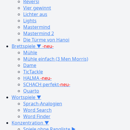
Reversi
Vier gewinnt
Lichter aus
Lights
Mastermind
Mastermind 2
Die Türme von Hanoi
Brettspiele ▼
-neu-
Mühle
Mühle einfach (3 Men Morris)
Dame
TicTackle
HALMA
-neu-
SCHACH perfekt
-neu-
Quarto
Wortspiele ▼
Sprach-Analogien
Word Search
Word Finder
Konzentration ▼
Spiele ohne Rangliste ▶