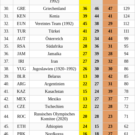
1992)
30.
GRE
Griechenland
36
46
47
129
31.
KEN
Kenia
39
44
41
124
32.
EUN
Vereintes Team (1992)
45
38
29
112
33.
TUR
Türkei
41
29
41
111
34.
AUT
Österreich
21
34
44
99
35.
RSA
Südafrika
28
36
31
95
36.
JAM
Jamaika
27
39
28
94
37.
IRI
Iran
27
29
32
88
38.
YUG
Jugoslawien (1920–1992)
26
30
30
86
39.
BLR
Belarus
13
30
42
85
40.
ARG
Argentinien
22
27
31
80
41.
KAZ
Kasachstan
15
24
39
78
42.
MEX
Mexiko
13
27
37
77
43.
CZE
Tschechien
22
22
28
72
Russisches Olympisches
44.
ROC
20
28
23
71
Komitee (2020)
45.
ETH
Äthiopien
24
15
23
62
46.
PRK
Nordkorea
16
18
27
61