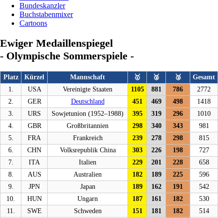
Bundeskanzler
Buchstabenmixer
Cartoons
Ewiger Medaillenspiegel
- Olympische Sommerspiele -
Platz
Kürzel
Mannschaft
🥇
🥈
🥉
Gesamt
1.
USA
Vereinigte Staaten
1105
881
786
2772
2.
GER
Deutschland
451
469
498
1418
3.
URS
Sowjetunion (1952–1988)
395
319
296
1010
4.
GBR
Großbritannien
298
340
343
981
5.
FRA
Frankreich
239
278
298
815
6.
CHN
Volksrepublik China
303
226
198
727
7.
ITA
Italien
229
201
228
658
8.
AUS
Australien
182
189
225
596
9.
JPN
Japan
189
162
191
542
10.
HUN
Ungarn
187
161
182
530
11.
SWE
Schweden
151
181
182
514