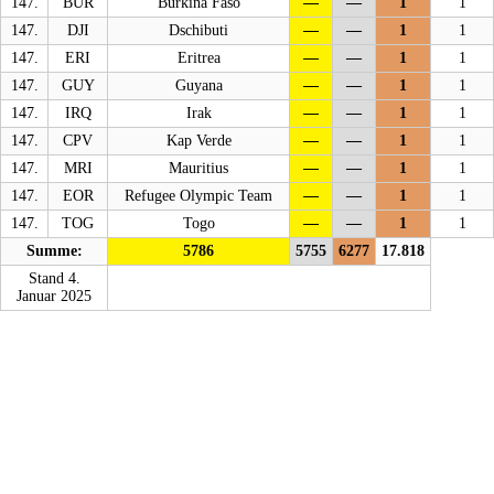
147.
BUR
Burkina Faso
—
—
1
1
147.
DJI
Dschibuti
—
—
1
1
147.
ERI
Eritrea
—
—
1
1
147.
GUY
Guyana
—
—
1
1
147.
IRQ
Irak
—
—
1
1
147.
CPV
Kap Verde
—
—
1
1
147.
MRI
Mauritius
—
—
1
1
147.
EOR
Refugee Olympic Team
—
—
1
1
147.
TOG
Togo
—
—
1
1
Summe:
5786
5755
6277
17.818
Stand 4.
Januar 2025