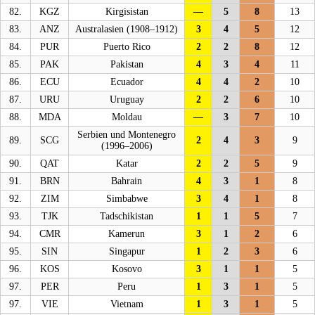
82.
KGZ
Kirgisistan
—
5
8
13
83.
ANZ
Australasien (1908–1912)
3
4
5
12
84.
PUR
Puerto Rico
2
2
8
12
85.
PAK
Pakistan
4
3
4
11
86.
ECU
Ecuador
4
4
2
10
87.
URU
Uruguay
2
2
6
10
88.
MDA
Moldau
—
3
7
10
Serbien und Montenegro
89.
SCG
2
4
3
9
(1996–2006)
90.
QAT
Katar
2
2
5
9
91.
BRN
Bahrain
4
3
1
8
92.
ZIM
Simbabwe
3
4
1
8
93.
TJK
Tadschikistan
1
1
5
7
94.
CMR
Kamerun
3
1
2
6
95.
SIN
Singapur
1
2
3
6
96.
KOS
Kosovo
3
1
1
5
97.
PER
Peru
1
3
1
5
97.
VIE
Vietnam
1
3
1
5