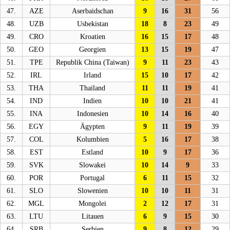
47.
AZE
Aserbaidschan
9
16
31
56
48.
UZB
Usbekistan
18
8
23
49
49.
CRO
Kroatien
16
15
17
48
50.
GEO
Georgien
13
15
19
47
51.
TPE
Republik China (Taiwan)
9
11
23
43
52.
IRL
Irland
15
10
17
42
53.
THA
Thailand
11
11
19
41
54.
IND
Indien
10
10
21
41
55.
INA
Indonesien
10
14
16
40
56.
EGY
Ägypten
9
11
19
39
57.
COL
Kolumbien
5
16
17
38
58.
EST
Estland
10
9
17
36
59.
SVK
Slowakei
10
14
9
33
60.
POR
Portugal
6
11
15
32
61.
SLO
Slowenien
10
10
11
31
62.
MGL
Mongolei
2
12
17
31
63.
LTU
Litauen
6
9
15
30
64.
SRB
Serbien
9
8
12
29