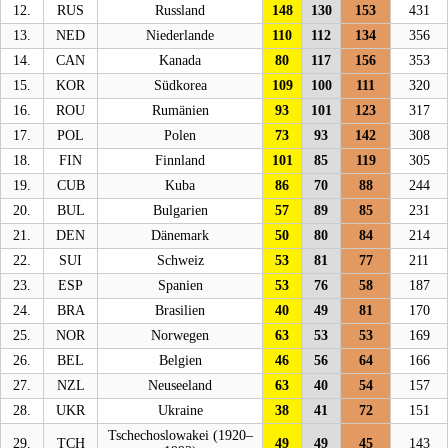
12.
RUS
Russland
148
130
153
431
13.
NED
Niederlande
110
112
134
356
14.
CAN
Kanada
80
117
156
353
15.
KOR
Südkorea
109
100
111
320
16.
ROU
Rumänien
93
101
123
317
17.
POL
Polen
73
93
142
308
18.
FIN
Finnland
101
85
119
305
19.
CUB
Kuba
86
70
88
244
20.
BUL
Bulgarien
57
89
85
231
21.
DEN
Dänemark
50
80
84
214
22.
SUI
Schweiz
53
81
77
211
23.
ESP
Spanien
53
76
58
187
24.
BRA
Brasilien
40
49
81
170
25.
NOR
Norwegen
63
53
53
169
26.
BEL
Belgien
46
56
64
166
27.
NZL
Neuseeland
63
40
54
157
28.
UKR
Ukraine
38
41
72
151
Tschechoslowakei (1920–
29.
TCH
49
49
45
143