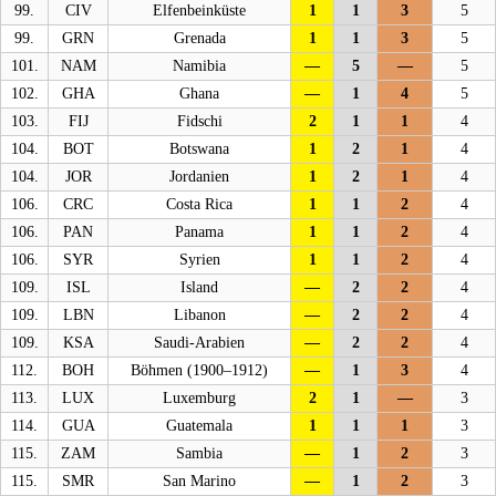
99.
CIV
Elfenbeinküste
1
1
3
5
99.
GRN
Grenada
1
1
3
5
101.
NAM
Namibia
—
5
—
5
102.
GHA
Ghana
—
1
4
5
103.
FIJ
Fidschi
2
1
1
4
104.
BOT
Botswana
1
2
1
4
104.
JOR
Jordanien
1
2
1
4
106.
CRC
Costa Rica
1
1
2
4
106.
PAN
Panama
1
1
2
4
106.
SYR
Syrien
1
1
2
4
109.
ISL
Island
—
2
2
4
109.
LBN
Libanon
—
2
2
4
109.
KSA
Saudi-Arabien
—
2
2
4
112.
BOH
Böhmen (1900–1912)
—
1
3
4
113.
LUX
Luxemburg
2
1
—
3
114.
GUA
Guatemala
1
1
1
3
115.
ZAM
Sambia
—
1
2
3
115.
SMR
San Marino
—
1
2
3