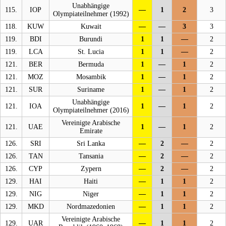
Unabhängige
115.
IOP
—
1
2
3
Olympiateilnehmer (1992)
118.
KUW
Kuwait
—
—
3
3
119.
BDI
Burundi
1
1
—
2
119.
LCA
St. Lucia
1
1
—
2
121.
BER
Bermuda
1
—
1
2
121.
MOZ
Mosambik
1
—
1
2
121.
SUR
Suriname
1
—
1
2
Unabhängige
121.
IOA
1
—
1
2
Olympiateilnehmer (2016)
Vereinigte Arabische
121.
UAE
1
—
1
2
Emirate
126.
SRI
Sri Lanka
—
2
—
2
126.
TAN
Tansania
—
2
—
2
126.
CYP
Zypern
—
2
—
2
129.
HAI
Haiti
—
1
1
2
129.
NIG
Niger
—
1
1
2
129.
MKD
Nordmazedonien
—
1
1
2
Vereinigte Arabische
129.
UAR
—
1
1
2