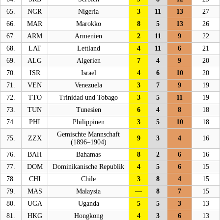
65.
NGR
Nigeria
3
11
13
27
66.
MAR
Marokko
8
5
13
26
67.
ARM
Armenien
2
11
9
22
68.
LAT
Lettland
4
11
6
21
69.
ALG
Algerien
7
4
9
20
70.
ISR
Israel
4
6
10
20
71.
VEN
Venezuela
3
7
9
19
72.
TTO
Trinidad und Tobago
3
5
11
19
73.
TUN
Tunesien
6
4
8
18
74.
PHI
Philippinen
3
5
10
18
Gemischte Mannschaft
75.
ZZX
9
3
4
16
(1896–1904)
76.
BAH
Bahamas
8
2
6
16
77.
DOM
Dominikanische Republik
4
5
6
15
78.
CHI
Chile
3
8
4
15
79.
MAS
Malaysia
—
8
7
15
80.
UGA
Uganda
5
5
3
13
81.
HKG
Hongkong
4
3
6
13