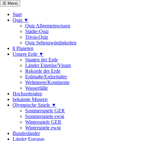
☰ Menü
Start
Quiz ▼
Quiz Allgemeinwissen
Städte-Quiz
Trivia-Quiz
Quiz Sehenswürdigkeiten
8 Planeten
Unsere Erde ▼
Staaten der Erde
Länder Einreise/Visum
Rekorde der Erde
Erdmaße/Erdzeitalter
Weltmeere/Kontinente
Wasserfälle
Hochzeitsjahre
bekannte Museen
Olympische Spiele ▼
Sommerspiele GER
Sommerspiele ewig
Winterspiele GER
Winterspiele ewig
Bundesländer
Länder Europas