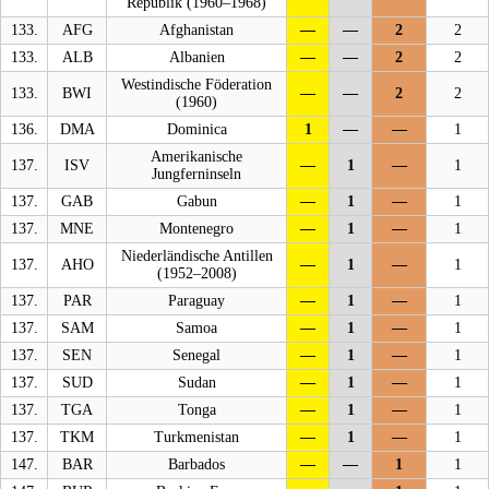
Republik (1960–1968)
133.
AFG
Afghanistan
—
—
2
2
133.
ALB
Albanien
—
—
2
2
Westindische Föderation
133.
BWI
—
—
2
2
(1960)
136.
DMA
Dominica
1
—
—
1
Amerikanische
137.
ISV
—
1
—
1
Jungferninseln
137.
GAB
Gabun
—
1
—
1
137.
MNE
Montenegro
—
1
—
1
Niederländische Antillen
137.
AHO
—
1
—
1
(1952–2008)
137.
PAR
Paraguay
—
1
—
1
137.
SAM
Samoa
—
1
—
1
137.
SEN
Senegal
—
1
—
1
137.
SUD
Sudan
—
1
—
1
137.
TGA
Tonga
—
1
—
1
137.
TKM
Turkmenistan
—
1
—
1
147.
BAR
Barbados
—
—
1
1