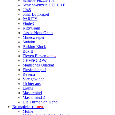
Schiebe-Puzzle 15er
Schiebe-Puzzle DELUXE
2048
0hh1 Logikspiel
PARITY
Finde3
KittyGram
classic NonoGram
Minesweeper
Sudoku
Parking Block
Box It
Eleven Eleven
-neu-
GEMSGLOW
Magisches Quadrat
Einsiedlerspiel
Reversi
Vier gewinnt
Lichter aus
Lights
Mastermind
Mastermind 2
Die Türme von Hanoi
Brettspiele ▼
-neu-
Mühle