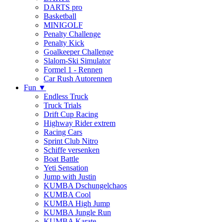
DARTS pro
Basketball
MINIGOLF
Penalty Challenge
Penalty Kick
Goalkeeper Challenge
Slalom-Ski Simulator
Formel 1 - Rennen
Car Rush Autorennen
Fun ▼
Endless Truck
Truck Trials
Drift Cup Racing
Highway Rider extrem
Racing Cars
Sprint Club Nitro
Schiffe versenken
Boat Battle
Yeti Sensation
Jump with Justin
KUMBA Dschungelchaos
KUMBA Cool
KUMBA High Jump
KUMBA Jungle Run
KUMBA Karate