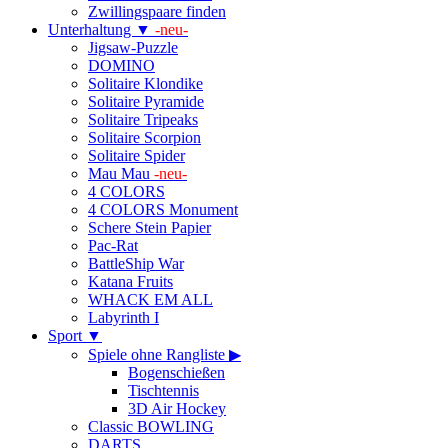
Zwillingspaare finden
Unterhaltung ▼
-neu-
Jigsaw-Puzzle
DOMINO
Solitaire Klondike
Solitaire Pyramide
Solitaire Tripeaks
Solitaire Scorpion
Solitaire Spider
Mau Mau
-neu-
4 COLORS
4 COLORS Monument
Schere Stein Papier
Pac-Rat
BattleShip War
Katana Fruits
WHACK EM ALL
Labyrinth I
Sport ▼
Spiele ohne Rangliste ▶
Bogenschießen
Tischtennis
3D Air Hockey
Classic BOWLING
DARTS