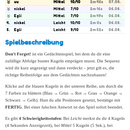
🥇
uu
Mittel
10/10
2m 46s
07.08.
🥈
nickel
Mittel
7/10
2m 16s
06.08.
🥉
Egli
Mittel
7/10
2m 49s
06.08.
4.
nickel
Leicht
10/10
2m 0s
06.08.
5.
Egli
Leicht
9/10
2m 52s
06.08.
Spielbeschreibung
Don't Forget!
ist ein Gedächtnisspiel, bei dem du dir eine
zufällige Abfolge bunter Kugeln einprägen musst. Die Sequenz
wird dir kurz angezeigt und dann verdeckt – jetzt gilt es, die
richtige Reihenfolge aus dem Gedächtnis nachzubauen!
Klicke auf die blauen Kugeln in der unteren Reihe, um durch die
7 Farben zu blättern (Blau → Grün → Rot → Grau → Orange →
Schwarz → Gelb). Hast du alle Positionen gesetzt, bestätige mit
FERTIG
. Bei einer falschen Antwort ist das Spiel sofort beendet.
Es gibt
4 Schwierigkeitsstufen
: Bei
Leicht
merkst du dir 4 Kugeln
(4 Sekunden Anzeigezeit), bei
Mittel
5 Kugeln (5 Sek.), bei