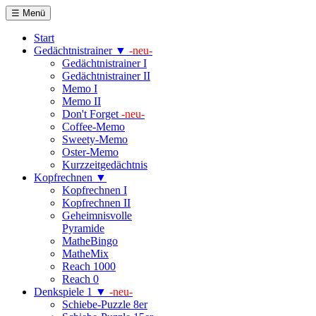
☰ Menü
Start
Gedächtnistrainer ▼
-neu-
Gedächtnistrainer I
Gedächtnistrainer II
Memo I
Memo II
Don't Forget
-neu-
Coffee-Memo
Sweety-Memo
Oster-Memo
Kurzzeitgedächtnis
Kopfrechnen ▼
Kopfrechnen I
Kopfrechnen II
Geheimnisvolle
Pyramide
MatheBingo
MatheMix
Reach 1000
Reach 0
Denkspiele 1 ▼
-neu-
Schiebe-Puzzle 8er