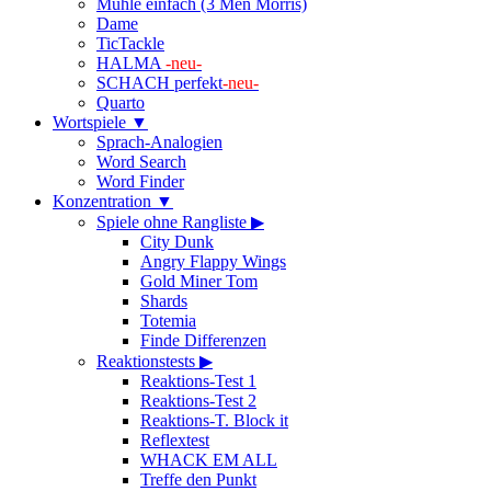
Mühle einfach (3 Men Morris)
Dame
TicTackle
HALMA
-neu-
SCHACH perfekt
-neu-
Quarto
Wortspiele ▼
Sprach-Analogien
Word Search
Word Finder
Konzentration ▼
Spiele ohne Rangliste ▶
City Dunk
Angry Flappy Wings
Gold Miner Tom
Shards
Totemia
Finde Differenzen
Reaktionstests ▶
Reaktions-Test 1
Reaktions-Test 2
Reaktions-T. Block it
Reflextest
WHACK EM ALL
Treffe den Punkt