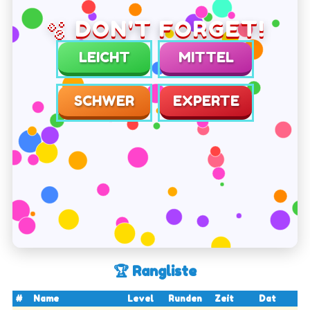
🫧 DON'T FORGET!
LEICHT
MITTEL
SCHWER
EXPERTE
🏆 Rangliste
#
Name
Level
Runden
Zeit
Dat