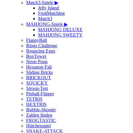
Match3-Spiele ▶
Jelly Island
FruitMatching
Match3
MAHJONG-Spiele ▶
MAHJONG DELUXE
MAHJONG SWEETY
FlappyBall
Rings Challenge
Bouncing Eggs
BoxTower
Neon Pong
Hexagon Fall
Sliding Bricks
BRICKOUT
SQUICKY
Stroop-Test
Pinball-Flipper
TETRIS
HEXTRIS
Bubble-Shooter
Zahlen finden
FROGTASTIC
Hütchenspiel
SNAKE-ATTACK